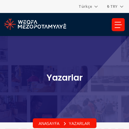
Türkçe
₺ TRY
Yazarlar
ANASAYFA
YAZARLAR