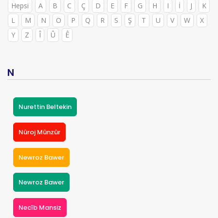
Hepsi
A
B
C
Ç
D
E
F
G
H
I
İ
J
K
L
M
N
O
P
Q
R
S
Ş
T
U
V
W
X
Y
Z
Î
Û
Ê
N
Nurettin Beltekin
Nûroj Mûnzûr
Newroz Bawer
Newroz Bawer
Necîb Mansiz