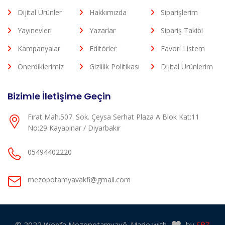
Dijital Ürünler
Hakkımızda
Siparişlerim
Yayınevleri
Yazarlar
Sipariş Takibi
Kampanyalar
Editörler
Favori Listem
Önerdiklerimiz
Gizlilik Politikası
Dijital Ürünlerim
Bizimle İletişime Geçin
Fırat Mah.507. Sok. Çeysa Serhat Plaza A Blok Kat:11
No:29 Kayapınar / Diyarbakır
05494402220
mezopotamyavakfi@gmail.com
© 2022 Weqfa Mezopotamyayê. Made with
by
SBZ