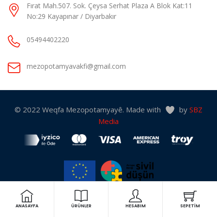
Fırat Mah.507. Sok. Çeysa Serhat Plaza A Blok Kat:11
No:29 Kayapınar / Diyarbakır
05494402220
mezopotamyavakfi@gmail.com
© 2022 Weqfa Mezopotamyayê. Made with
by
SBZ
Media
“Bu web sitesi Avrupa Birliği Sivil Düşün Programı kapsamında Avrupa
Birliği desteği ile hazırlanmıştır. İçeriğin sorumluluğu tamamıyla
ANASAYFA
ÜRÜNLER
HESABIM
SEPETIM
Mezopotamya Vakfı'na aittir ve AB'nin görüşlerini yansıtmamaktadır.”