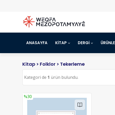
ANASAYFA
KİTAP
DERGİ
ÜRÜNL
Kitap
>
Folklor
> Tekerleme
Kategori de
1
ürün bulundu.
%30