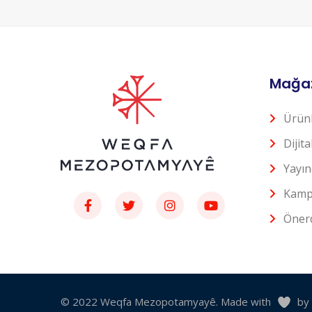
Mağa
Ürün
Dijit
Yayın
Kamp
Önerd
© 2022 Weqfa Mezopotamyayê. Made with
by