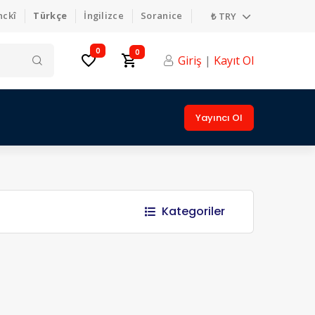
nckî
Türkçe
İngilizce
Soranice
₺ TRY
0
0
Giriş
|
Kayıt Ol
Yayıncı Ol
Kategoriler