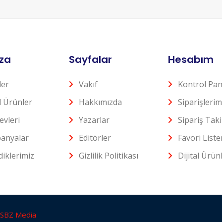
za
Sayfalar
Hesabım
ler
Vakıf
Kontrol Pan
al Ürünler
Hakkımızda
Siparişlerim
evleri
Yazarlar
Sipariş Taki
anyalar
Editörler
Favori List
iklerimiz
Gizlilik Politikası
Dijital Ürün
SBZ Media