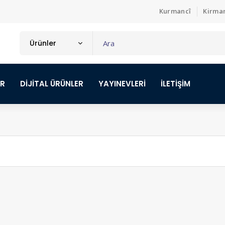
Kurmancî
Kirma
Ürünler
ER
DİJİTAL ÜRÜNLER
YAYINEVLERİ
İLETİŞİM