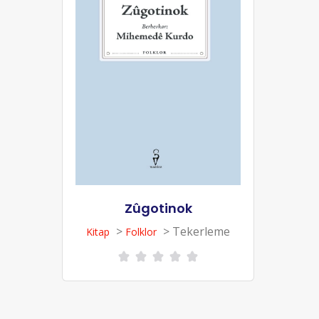
Zûgotinok
>
> Tekerleme
Kitap
Folklor