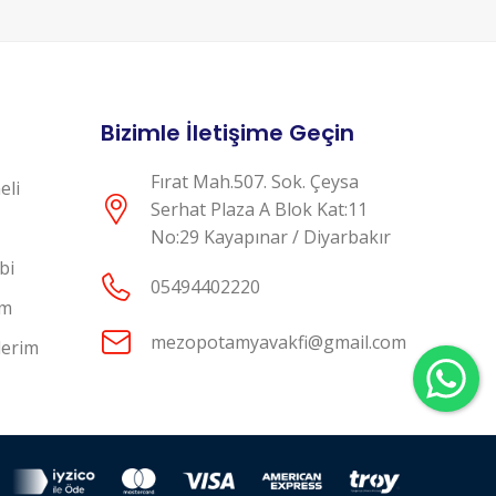
Bizimle İletişime Geçin
Fırat Mah.507. Sok. Çeysa
eli
Serhat Plaza A Blok Kat:11
No:29 Kayapınar / Diyarbakır
bi
05494402220
em
mezopotamyavakfi@gmail.com
lerim