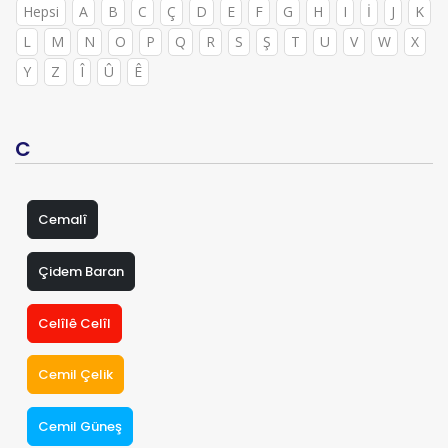
Hepsi
A
B
C
Ç
D
E
F
G
H
I
İ
J
K
L
M
N
O
P
Q
R
S
Ş
T
U
V
W
X
Y
Z
Î
Û
Ê
C
Cemalî
Çidem Baran
Celîlê Celîl
Cemil Çelik
Cemil Güneş