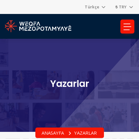
Türkçe
₺ TRY
Yazarlar
ANASAYFA
YAZARLAR