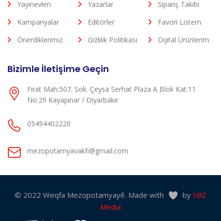
Yayınevleri
Yazarlar
Sipariş Takibi
Kampanyalar
Editörler
Favori Listem
Önerdiklerimiz
Gizlilik Politikası
Dijital Ürünlerim
Bizimle İletişime Geçin
Fırat Mah.507. Sok. Çeysa Serhat Plaza A Blok Kat:11
No:29 Kayapınar / Diyarbakır
05494402220
mezopotamyavakfi@gmail.com
© 2022 Weqfa Mezopotamyayê. Made with
by
SBZ
Media