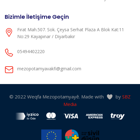
Bizimle İletişime Geçin
Fırat Mah.507. Sok. Çeysa Serhat Plaza A Blok Kat:11
No:29 Kayapınar / Diyarbakır
05494402220
mezopotamyavakfi@gmail.com
© 2022 Weqfa Mezopotamyayê. Made with
by
SBZ
Media