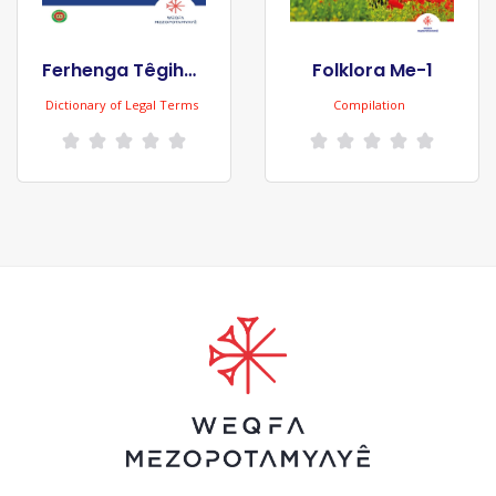
Ferhenga Têgihên Hiqûqê
Folklora Me-1
Dictionary of Legal Terms
Compilation