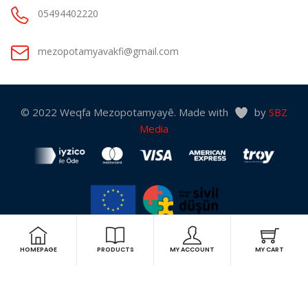
05494402220
mezopotamyavakfi@gmail.com
© 2022 Weqfa Mezopotamyayê. Made with
by
SBZ
Media
“Bu web sitesi Avrupa Birliği Sivil Düşün Programı kapsamında Avrupa
Birliği desteği ile hazırlanmıştır. İçeriğin sorumluluğu tamamıyla
HOMEPAGE
PRODUCTS
MY ACCOUNT
MY CART
Mezopotamya Vakfı'na aittir ve AB'nin görüşlerini yansıtmamaktadır.”