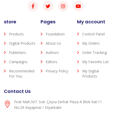
store
Pages
My account
Products
Foundation
Control Panel
Digital Products
About Us
My Orders
Publishers
Authors
Order Tracking
Campaigns
Editors
My Favorite List
Recommended
Privacy Policy
My Digital
For You.
Products
Contact Us
Fırat Mah.507. Sok. Çeysa Serhat Plaza A Blok Kat:11
No:29 Kayapınar / Diyarbakır