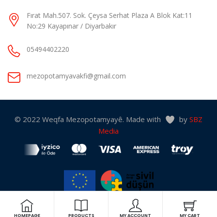
Fırat Mah.507. Sok. Çeysa Serhat Plaza A Blok Kat:11
No:29 Kayapınar / Diyarbakır
05494402220
mezopotamyavakfi@gmail.com
© 2022 Weqfa Mezopotamyayê. Made with
by
SBZ
Media
“Bu web sitesi Avrupa Birliği Sivil Düşün Programı kapsamında Avrupa
Birliği desteği ile hazırlanmıştır. İçeriğin sorumluluğu tamamıyla
HOMEPAGE
PRODUCTS
MY ACCOUNT
MY CART