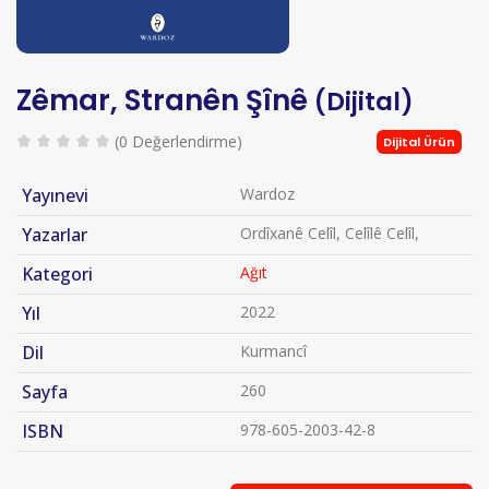
Zêmar, Stranên Şînê
(Dijital)
(0 Değerlendirme)
Dijital Ürün
Yayınevi
Wardoz
Yazarlar
Ordîxanê Celîl, Celîlê Celîl,
Kategori
Ağıt
Yıl
2022
Dil
Kurmancî
Sayfa
260
ISBN
978-605-2003-42-8