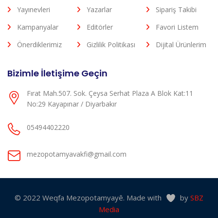
Yayınevleri
Yazarlar
Sipariş Takibi
Kampanyalar
Editörler
Favori Listem
Önerdiklerimiz
Gizlilik Politikası
Dijital Ürünlerim
Bizimle İletişime Geçin
Fırat Mah.507. Sok. Çeysa Serhat Plaza A Blok Kat:11
No:29 Kayapınar / Diyarbakır
05494402220
mezopotamyavakfi@gmail.com
© 2022 Weqfa Mezopotamyayê. Made with
by
SBZ
Media