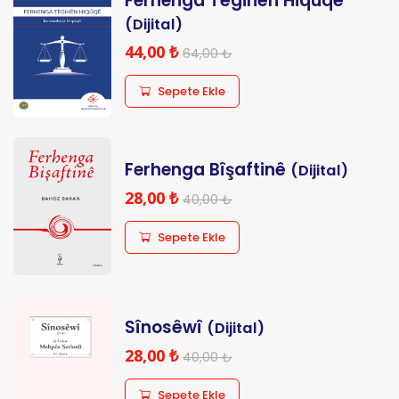
Ferhenga Têgihên Hiqûqê
(Dijital)
44,00 ₺
64,00 ₺
Sepete Ekle
Ferhenga Bîşaftinê
(Dijital)
28,00 ₺
40,00 ₺
Sepete Ekle
Sînosêwî
(Dijital)
28,00 ₺
40,00 ₺
Sepete Ekle