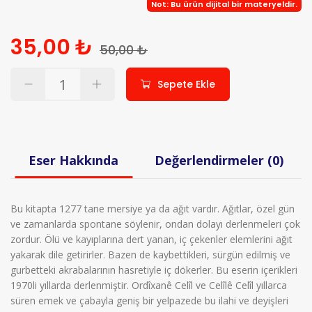
Not: Bu ürün dijital bir materyeldir.
35,00 ₺
50,00 ₺
Sepete Ekle
Eser Hakkında
Değerlendirmeler (0)
Bu kitapta 1277 tane mersiye ya da ağıt vardır. Ağıtlar, özel gün
ve zamanlarda spontane söylenir, ondan dolayı derlenmeleri çok
zordur. Ölü ve kayıplarına dert yanan, iç çekenler elemlerini ağıt
yakarak dile getirirler. Bazen de kaybettikleri, sürgün edilmiş ve
gurbetteki akrabalarının hasretiyle iç dökerler. Bu eserin içerikleri
1970li yıllarda derlenmiştir. Ordîxanê Celîl ve Celîlê Celîl yıllarca
süren emek ve çabayla geniş bir yelpazede bu ilahi ve deyişleri