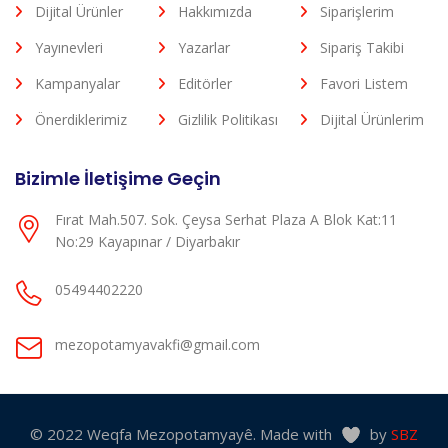
Dijital Ürünler
Hakkımızda
Siparişlerim
Yayınevleri
Yazarlar
Sipariş Takibi
Kampanyalar
Editörler
Favori Listem
Önerdiklerimiz
Gizlilik Politikası
Dijital Ürünlerim
Bizimle İletişime Geçin
Fırat Mah.507. Sok. Çeysa Serhat Plaza A Blok Kat:11
No:29 Kayapınar / Diyarbakır
05494402220
mezopotamyavakfi@gmail.com
© 2022 Weqfa Mezopotamyayê. Made with
by
SBZ