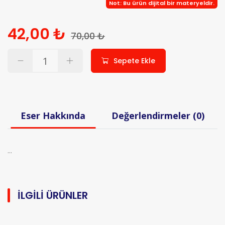
Not: Bu ürün dijital bir materyeldir.
42,00 ₺
70,00 ₺
Sepete Ekle
Eser Hakkında
Değerlendirmeler (0)
...
İLGILI ÜRÜNLER