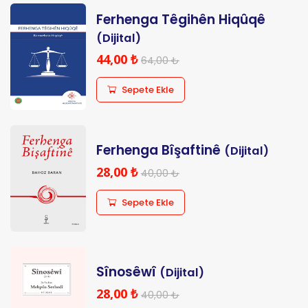
Ferhenga Têgihên Hiqûqê
(Dijital)
44,00 ₺
64,00 ₺
Sepete Ekle
Ferhenga Bîşaftinê
(Dijital)
28,00 ₺
40,00 ₺
Sepete Ekle
Sînosêwî
(Dijital)
28,00 ₺
40,00 ₺