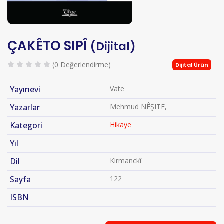
ÇAKÊTO SIPÎ
(Dijital)
(0 Değerlendirme)
Dijital Ürün
Yayınevi
Vate
Yazarlar
Mehmud NÊŞITE,
Kategori
Hikaye
Yıl
Dil
Kirmanckî
Sayfa
122
ISBN